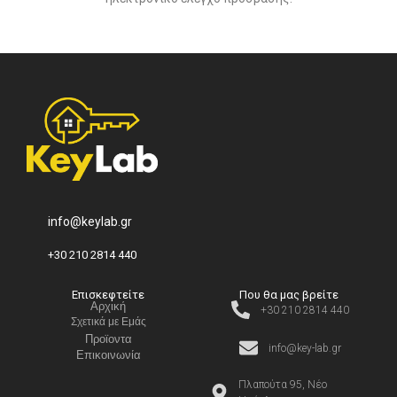
info@keylab.gr
+30 210 2814 440
Επισκεφτείτε
Που θα μας βρείτε
Αρχική
+30 210 2814 440
Σχετικά με Εμάς
Προϊοντα
info@key-lab.gr
Επικοινωνία
Πλαπούτα 95, Νέο