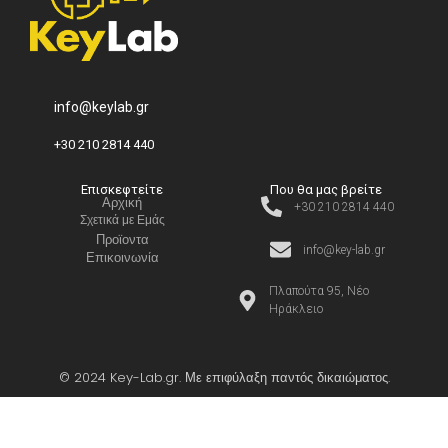
info@keylab.gr
+30 210 2814 440
Επισκεφτείτε
Που θα μας βρείτε
Αρχική
+30 210 2814 440
Σχετικά με Εμάς
Προϊοντα
info@key-lab.gr
Επικοινωνία
Πλαπούτα 95, Νέο
Ηράκλειο
© 2024 Key-Lab.gr. Με επιφύλαξη παντός δικαιώματος.