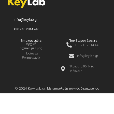
info@keylab.gr
+30 210 2814 440
Επισκεφτείτε
Που θα μας βρείτε
Αρχική
+30 210 2814 440
Σχετικά με Εμάς
Προϊοντα
info@key-lab.gr
Επικοινωνία
Πλαπούτα 95, Νέο
Ηράκλειο
© 2024 Key-Lab.gr. Με επιφύλαξη παντός δικαιώματος.