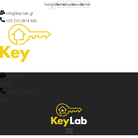
Facebook-
Twitter
Instagram
Youtube
Tumblr
f
info@key-lab.gr
+30 210 2814 440
info@key-
lab.gr
+30 210 2814
440