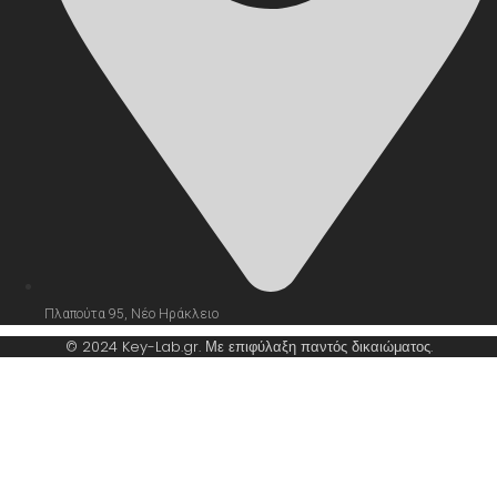
Πλαπούτα 95, Νέο Ηράκλειο
© 2024 Key-Lab.gr. Με επιφύλαξη παντός δικαιώματος.