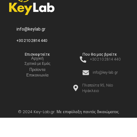
info@keylab.gr
+30 210 2814 440
Επισκεφτείτε
Που θα μας βρείτε
Αρχική
+30 210 2814 440
Σχετικά με Εμάς
Προϊοντα
info@key-lab.gr
Επικοινωνία
Πλαπούτα 95, Νέο
Ηράκλειο
© 2024 Key-Lab.gr. Με επιφύλαξη παντός δικαιώματος.