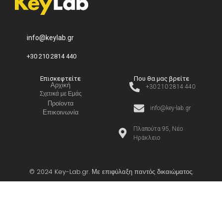
info@keylab.gr
+30 210 2814 440
Επισκεφτείτε
Που θα μας βρείτε
Αρχική
+30 210 2814 440
Σχετικά με Εμάς
Προϊοντα
info@key-lab.gr
Επικοινωνία
Πλαπούτα 95, Νέο
Ηράκλειο
© 2024 Key-Lab.gr. Με επιφύλαξη παντός δικαιώματος.