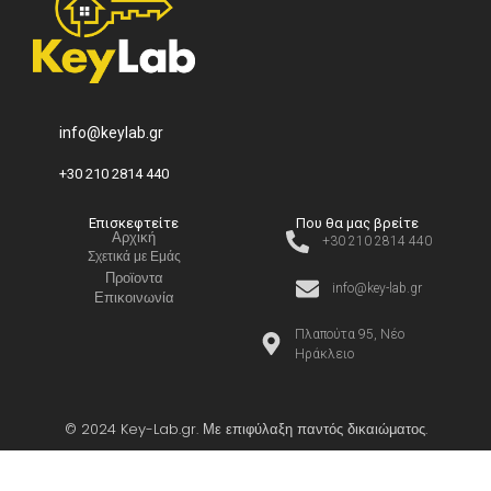
info@keylab.gr
+30 210 2814 440
Επισκεφτείτε
Που θα μας βρείτε
Αρχική
+30 210 2814 440
Σχετικά με Εμάς
Προϊοντα
info@key-lab.gr
Επικοινωνία
Πλαπούτα 95, Νέο
Ηράκλειο
© 2024 Key-Lab.gr. Με επιφύλαξη παντός δικαιώματος.